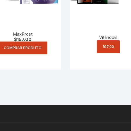
MaxProst
Vitanobis
$
157.00
197.00
COMPRAR PRODUTO