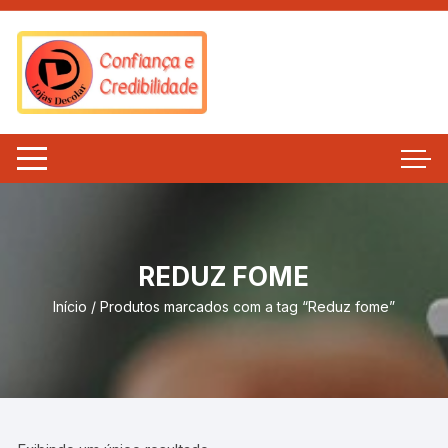
Pular
para
o
conteúdo
REDUZ FOME
Início
/ Produtos marcados com a tag “Reduz fome”