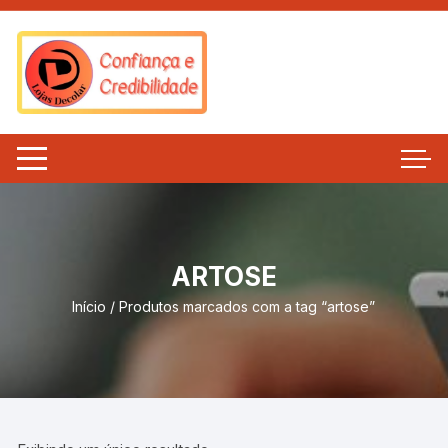
Pular
para
o
conteúdo
ARTOSE
Início
/ Produtos marcados com a tag “artose”